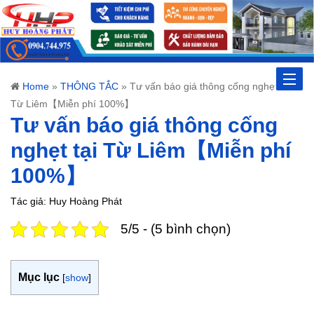
Toggle
Home
»
THÔNG TẮC
»
Tư vấn báo giá thông cống nghẹt tại
Từ Liêm【Miễn phí 100%】
naviga
Tư vấn báo giá thông cống
nghẹt tại Từ Liêm【Miễn phí
100%】
Tác giả: Huy Hoàng Phát
5/5 - (5 bình chọn)
Mục lục
[
show
]