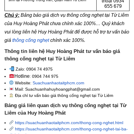
sinh tại Phường Trung Văn, Quận Nam Từ Liêm
thoại
0934
655 679
Chú ý:
Bảng báo giá dịch vụ thông cống nghẹt tại Từ Liêm
của Huy Hoàng Phát chưa chính xác 100%… Quý khách
vui lòng liên hệ Huy Hoàng Phát để được hỗ trợ tư vấn báo
giá
thông cống nghẹt
chính xác 100%.
Thông tin liên hệ Huy Hoàng Phát tư vấn báo giá
thông cống nghẹt tại Từ Liêm
Zalo: 0904 74 4975
Hotline
: 0904 744 975
Website:
Suachuanhaotaitphcm.com
Mail: Suachuanhahuyhoangphat@gmail.com
Địa chỉ tư vấn báo giá thông cống nghẹt
tại Từ Liêm
Bảng giá liên quan dịch vụ thông cống nghẹt tại Từ
Liêm của Huy Hoàng Phát
https://suachuanhaotaitphcm.com/thong-cong-nghet.html
https://suachuanhaotaitphcm.com/thong-cong-nghet-tai-ba-