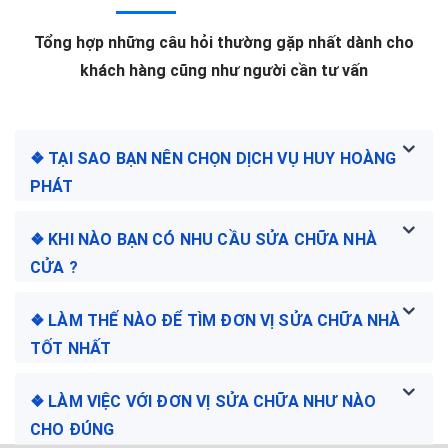
Tổng hợp những câu hỏi thường gặp nhất dành cho
khách hàng cũng như người cần tư vấn
❖ TẠI SAO BẠN NÊN CHỌN DỊCH VỤ HUY HOÀNG
PHÁT
❖ KHI NÀO BẠN CÓ NHU CẦU SỬA CHỮA NHÀ
CỬA ?
❖ LÀM THẾ NÀO ĐỂ TÌM ĐƠN VỊ SỬA CHỮA NHÀ
TỐT NHẤT
❖ LÀM VIỆC VỚI ĐƠN VỊ SỬA CHỮA NHƯ NÀO
CHO ĐÚNG