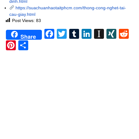
dinh.html
https://suachuanhaotaitphcm.com/thong-cong-nghet-tai-
cau-giay.html
Post Views:
83
Facebook
Twitter
Tumblr
LinkedIn
Instapa
XIN
Re
Share
Pinterest
Share