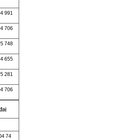
04 991
4 706
5 748
4 655
5 281
4 706
đại
04 74