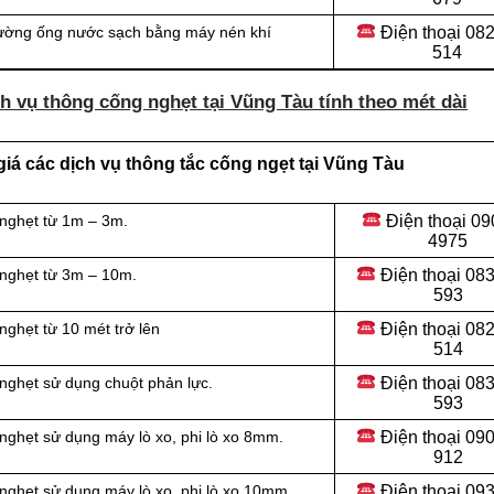
Điện thoại
082
đường ống nước sạch bằng máy nén khí
514
h vụ thông cống nghẹt tại Vũng Tàu tính theo mét dài
iá các dịch vụ thông tắc cống ngẹt tại Vũng Tàu
Điện thoại
09
 nghẹt từ 1m – 3m.
4975
Điện thoại
083
 nghẹt từ 3m – 10m.
593
Điện thoại
082
ghẹt từ 10 mét trở lên
514
Điện thoại
083
nghẹt sử dụng chuột phản lực.
593
Điện thoại
090
nghẹt sử dụng máy lò xo, phi lò xo 8mm.
912
Điện thoại 09
nghẹt sử dụng máy lò xo, phi lò xo 10mm.