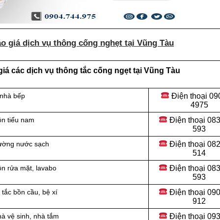
o giá dịch vụ thông cống nghẹt tại Vũng Tàu
iá các dịch vụ thông tắc cống ngẹt tại Vũng Tàu
Điện thoại
09
 nhà bếp
4975
Điện thoại
083
ồn tiểu nam
593
Điện thoại
082
đường nước sạch
514
Điện thoại
083
ồn rửa mặt, lavabo
593
Điện thoại
090
tắc bồn cầu, bệ xí
912
Điện thoại 09
hà vệ sinh, nhà tắm