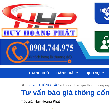
TRANG CHỦ
BẢNG GIÁ
DỊCH VỤ
Home
»
THÔNG TẮC
»
Tư vấn báo giá thông cống n
Tư vấn báo giá thông cố
Tác giả: Huy Hoàng Phát