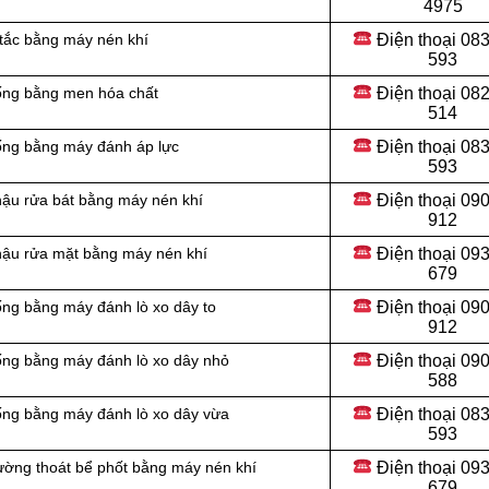
4975
Điện thoại
083
 tắc bằng máy nén khí
593
Điện thoại
082
cống bằng men hóa chất
514
Điện thoại
083
cống bằng máy đánh áp lực
593
Điện thoại
090
hậu rửa bát bằng máy nén khí
912
Điện thoại 09
chậu rửa mặt bằng máy nén khí
679
Điện thoại 09
ống bằng máy đánh lò xo dây to
912
Điện thoại
090
ống bằng máy đánh lò xo dây nhỏ
588
Điện thoại
083
ống bằng máy đánh lò xo dây vừa
593
Điện thoại
093
ường thoát bể phốt bằng máy nén khí
679