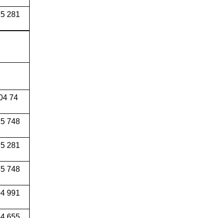
5 281
04 74
5 748
5 281
5 748
4 991
34 655