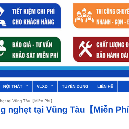
NỘI THẤT
VLXD
TUYỂN DỤNG
LIÊN HỆ
ghẹt tại Vũng Tàu【Miễn Phí】
ng nghẹt tại Vũng Tàu【Miễn Ph