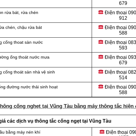
679
Điện thoại 09
n rửa bát, rửa chén
912
Điện thoại
090
ửa chén, chậu rửa bát
588
Điện thoại
083
g cống thoat sàn nước
593
Điện thoại
093
đường ống thoát nước mưa
679
Điện thoại
082
 cống thoát sàn nhà vệ sinh
514
Điện thoại
090
ống đường nước thải sinh hoạt
588
thông cống nghẹt tại Vũng Tàu bằng máy thông tắc hiện 
iá các dịch vụ thông tắc cống ngẹt tại Vũng Tàu
Điện thoại
09
cầu bằng máy nén khí