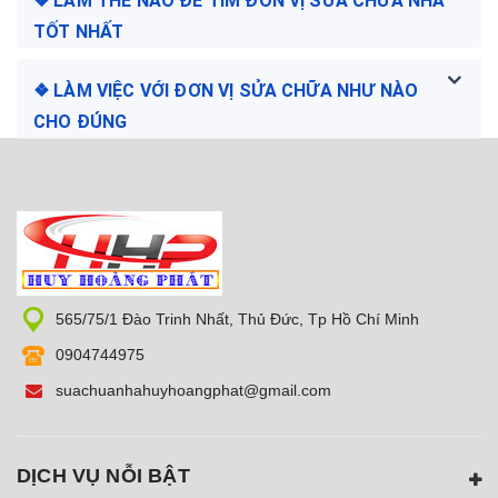
❖ LÀM THẾ NÀO ĐỂ TÌM ĐƠN VỊ SỬA CHỮA NHÀ
TỐT NHẤT
❖ LÀM VIỆC VỚI ĐƠN VỊ SỬA CHỮA NHƯ NÀO
CHO ĐÚNG
565/75/1 Đào Trinh Nhất, Thủ Đức, Tp Hồ Chí Minh
0904744975
suachuanhahuyhoangphat@gmail.com
DỊCH VỤ NỖI BẬT