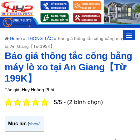
Toggle
Home
»
THÔNG TẮC
»
Báo giá thông tắc cống bằng máy lò xo
tại An Giang【Từ 199K】
naviga
Báo giá thông tắc cống bằng
máy lò xo tại An Giang【Từ
199K】
Tác giả: Huy Hoàng Phát
5/5 - (2 bình chọn)
Mục lục
[
show
]