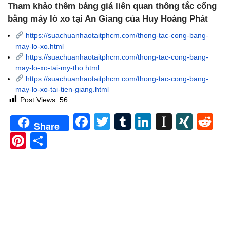
Tham khảo thêm bảng giá liên quan thông tắc cống
bằng máy lò xo tại An Giang của Huy Hoàng Phát
https://suachuanhaotaitphcm.com/thong-tac-cong-bang-
may-lo-xo.html
https://suachuanhaotaitphcm.com/thong-tac-cong-bang-
may-lo-xo-tai-my-tho.html
https://suachuanhaotaitphcm.com/thong-tac-cong-bang-
may-lo-xo-tai-tien-giang.html
Post Views:
56
Facebook
Twitter
Tumblr
LinkedIn
Instapa
XIN
Re
Share
Pinterest
Share