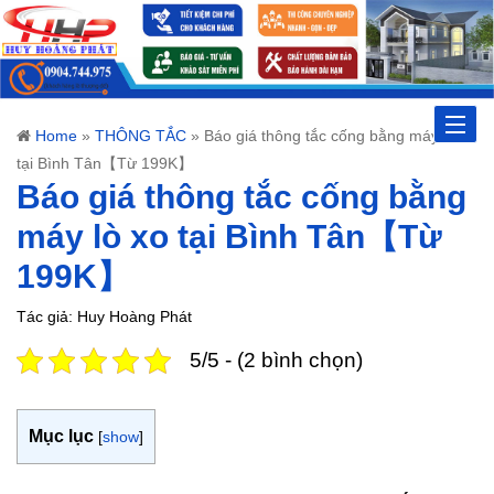
Toggle
Home
»
THÔNG TẮC
»
Báo giá thông tắc cống bằng máy lò xo
tại Bình Tân【Từ 199K】
naviga
Báo giá thông tắc cống bằng
máy lò xo tại Bình Tân【Từ
199K】
Tác giả: Huy Hoàng Phát
5/5 - (2 bình chọn)
Mục lục
[
show
]