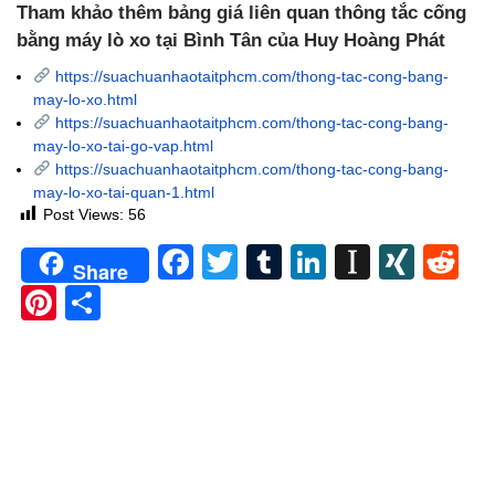
Tham khảo thêm bảng giá liên quan thông tắc cống
bằng máy lò xo tại Bình Tân của Huy Hoàng Phát
https://suachuanhaotaitphcm.com/thong-tac-cong-bang-
may-lo-xo.html
https://suachuanhaotaitphcm.com/thong-tac-cong-bang-
may-lo-xo-tai-go-vap.html
https://suachuanhaotaitphcm.com/thong-tac-cong-bang-
may-lo-xo-tai-quan-1.html
Post Views:
56
Facebook
Twitter
Tumblr
LinkedIn
Instapa
XIN
Re
Share
Pinterest
Share