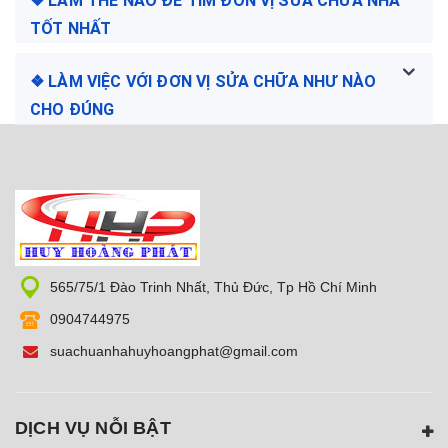
❖ LÀM THẾ NÀO ĐỂ TÌM ĐƠN VỊ SỬA CHỮA NHÀ
TỐT NHẤT
❖ LÀM VIỆC VỚI ĐƠN VỊ SỬA CHỮA NHƯ NÀO
CHO ĐÚNG
565/75/1 Đào Trinh Nhất, Thủ Đức, Tp Hồ Chí Minh
0904744975
suachuanhahuyhoangphat@gmail.com
DỊCH VỤ NỖI BẬT