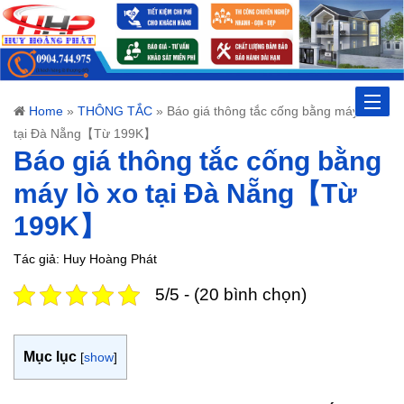
Toggle
Home
»
THÔNG TẮC
»
Báo giá thông tắc cống bằng máy lò xo
tại Đà Nẵng【Từ 199K】
naviga
Báo giá thông tắc cống bằng
máy lò xo tại Đà Nẵng【Từ
199K】
Tác giả: Huy Hoàng Phát
5/5 - (20 bình chọn)
Mục lục
[
show
]