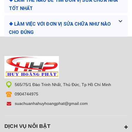
❖ LÀM THẾ NÀO ĐỂ TÌM ĐƠN VỊ SỬA CHỮA NHÀ
TỐT NHẤT
❖ LÀM VIỆC VỚI ĐƠN VỊ SỬA CHỮA NHƯ NÀO
CHO ĐÚNG
565/75/1 Đào Trinh Nhất, Thủ Đức, Tp Hồ Chí Minh
0904744975
suachuanhahuyhoangphat@gmail.com
DỊCH VỤ NỖI BẬT