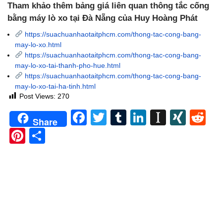
Tham khảo thêm bảng giá liên quan thông tắc cống
bằng máy lò xo tại Đà Nẵng của Huy Hoàng Phát
https://suachuanhaotaitphcm.com/thong-tac-cong-bang-
may-lo-xo.html
https://suachuanhaotaitphcm.com/thong-tac-cong-bang-
may-lo-xo-tai-thanh-pho-hue.html
https://suachuanhaotaitphcm.com/thong-tac-cong-bang-
may-lo-xo-tai-ha-tinh.html
Post Views:
270
Facebook
Twitter
Tumblr
LinkedIn
Instapa
XIN
Re
Share
Pinterest
Share