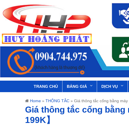
TRANG CHỦ
BẢNG GIÁ
DỊCH VỤ
Home
»
THÔNG TẮC
»
Giá thông tắc cống bằng má
Giá thông tắc cống bằng
199K】