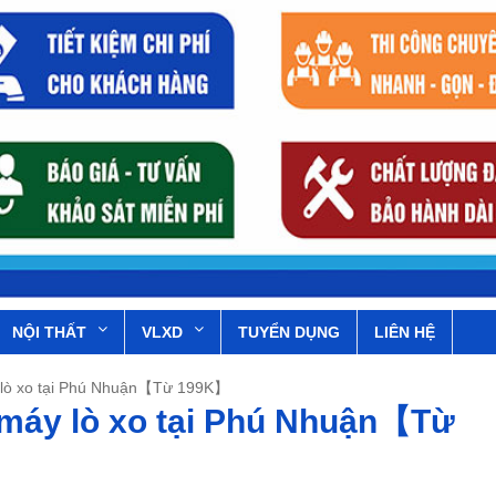
NỘI THẤT
VLXD
TUYỂN DỤNG
LIÊN HỆ
y lò xo tại Phú Nhuận【Từ 199K】
 máy lò xo tại Phú Nhuận【Từ