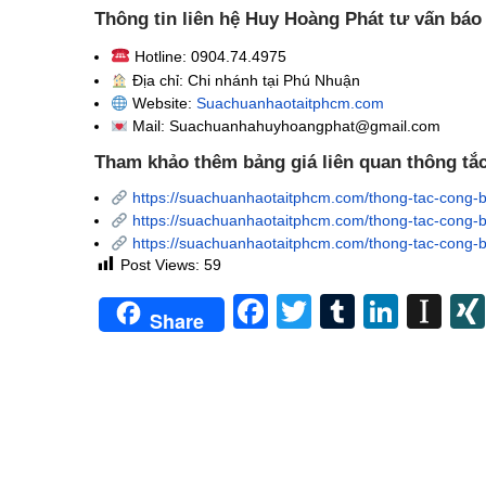
Thông tin liên hệ Huy Hoàng Phát tư vấn báo
Hotline: 0904.74.4975
Địa chỉ: Chi nhánh tại Phú Nhuận
Website:
Suachuanhaotaitphcm.com
Mail: Suachuanhahuyhoangphat@gmail.com
Tham khảo thêm bảng giá liên quan thông tắ
https://suachuanhaotaitphcm.com/thong-tac-cong-
https://suachuanhaotaitphcm.com/thong-tac-cong-b
https://suachuanhaotaitphcm.com/thong-tac-cong-b
Post Views:
59
Facebook
Twitter
Tumblr
Linke
In
Share