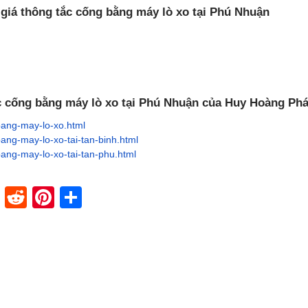
 giá thông tắc cống bằng máy lò xo tại Phú Nhuận
c cống bằng máy lò xo tại Phú Nhuận của Huy Hoàng Phá
bang-may-lo-xo.html
ang-may-lo-xo-tai-tan-binh.html
ang-may-lo-xo-tai-tan-phu.html
dIn
stapaper
XING
Reddit
Pinterest
Share