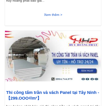
huy hoàng phát báo giá...
Xem thêm >
Thi công tấm trần và vách Panel tại Tây Ninh -
【299.OOO₫/m²】