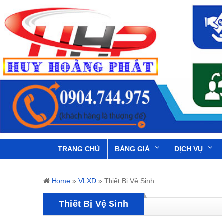
TRANG CHỦ
BẢNG GIÁ
DỊCH VỤ
Home
»
VLXD
»
Thiết Bị Vệ Sinh
Thiết Bị Vệ Sinh