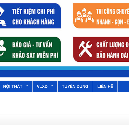
NỘI THẤT
VLXD
TUYỂN DỤNG
LIÊN HỆ