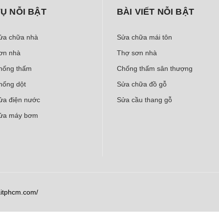
VỤ NỖI BẬT
BÀI VIẾT NỖI BẬT
sửa chữa nhà
Sửa chữa mái tôn
sơn nhà
Thợ sơn nhà
chống thấm
Chống thấm sân thượng
hống dột
Sửa chữa đồ gỗ
sửa điện nước
Sửa cầu thang gỗ
sửa máy bơm
aitphcm.com/