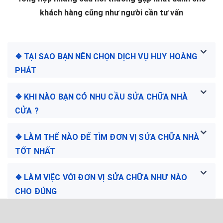
khách hàng cũng như người cần tư vấn
❖ TẠI SAO BẠN NÊN CHỌN DỊCH VỤ HUY HOÀNG
PHÁT
❖ KHI NÀO BẠN CÓ NHU CẦU SỬA CHỮA NHÀ
CỬA ?
❖ LÀM THẾ NÀO ĐỂ TÌM ĐƠN VỊ SỬA CHỮA NHÀ
TỐT NHẤT
❖ LÀM VIỆC VỚI ĐƠN VỊ SỬA CHỮA NHƯ NÀO
CHO ĐÚNG