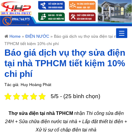
Toggle
Home
»
ĐIỆN NƯỚC
»
Báo giá dịch vụ thợ sửa điện tại nhà
TPHCM tiết kiệm 10% chi phí
naviga
Báo giá dịch vụ thợ sửa điện
tại nhà TPHCM tiết kiệm 10%
chi phí
Tác giả: Huy Hoàng Phát
5/5 - (25 bình chọn)
Thợ sửa điện tại nhà TPHCM
nhận
Thi công sửa điện
24H + Sửa chữa điện nước tại nhà + Lắp đặt thiết bị điện +
Xử lý sự cố chập điện tại nhà