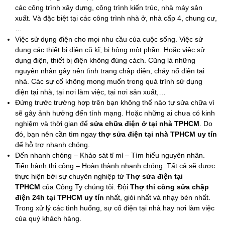
các công trình xây dựng, công trình kiến trúc, nhà máy sản
xuất. Và đặc biệt tại các công trình nhà ở, nhà cấp 4, chung cư,
…
Việc sử dụng điện cho mọi nhu cầu của cuộc sống. Việc sử
dụng các thiết bị điện cũ kĩ, bị hỏng một phần. Hoặc việc sử
dụng điện, thiết bị điện không đúng cách. Cũng là những
nguyên nhân gây nên tình trạng chập điện, cháy nổ điện tại
nhà. Các sự cố không mong muốn trong quá trình sử dụng
điện tại nhà, tại nơi làm việc, tại nơi sản xuất,…
Đứng trước trường hợp trên bạn không thể nào tự sửa chữa vì
sẽ gây ảnh hưởng đến tính mạng. Hoặc những ai chưa có kinh
nghiệm và thời gian để
sửa chữa điện ở tại nhà TPHCM
. Do
đó, bạn nên cần tìm ngay
thợ sửa điện tại nhà TPHCM uy tín
để hỗ trợ nhanh chóng.
Đến nhanh chóng – Khảo sát tỉ mỉ – Tìm hiểu nguyên nhân.
Tiến hành thi công – Hoàn thành nhanh chóng. Tất cả sẽ được
thực hiện bởi sự chuyên nghiệp từ
Thợ sửa điện tại
TPHCM
của Công Ty chúng tôi. Đội
Thợ thi công sửa chập
điện 24h tại TPHCM uy tín
nhất, giỏi nhất và nhạy bén nhất.
Trong xử lý các tình huống, sự cố điện tại nhà hay nơi làm việc
của quý khách hàng.