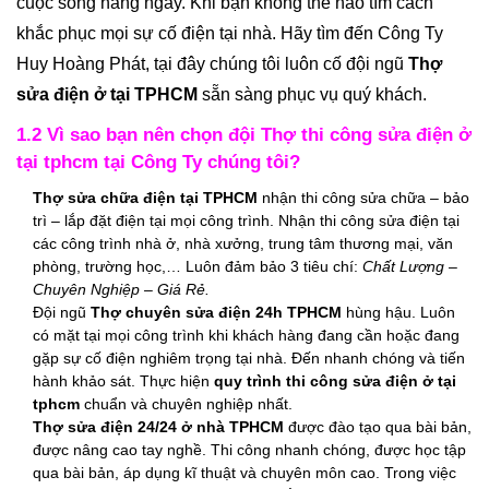
cuộc sống hằng ngay. Khi bạn không thể nào tìm cách
khắc phục mọi sự cố điện tại nhà. Hãy tìm đến Công Ty
Huy Hoàng Phát, tại đây chúng tôi luôn cố đội ngũ
Thợ
sửa điện ở tại TPHCM
sẵn sàng phục vụ quý khách.
1.2 Vì sao bạn nên chọn đội Thợ thi công sửa điện ở
tại tphcm tại Công Ty chúng tôi?
Thợ sửa chữa điện tại TPHCM
nhận thi công sửa chữa – bảo
trì – lắp đặt điện tại mọi công trình. Nhận thi công sửa điện tại
các công trình nhà ở, nhà xưởng, trung tâm thương mại, văn
phòng, trường học,… Luôn đảm bảo 3 tiêu chí:
Chất Lượng –
Chuyên Nghiệp – Giá Rẻ.
Đội ngũ
Thợ chuyên sửa điện 24h TPHCM
hùng hậu. Luôn
có mặt tại mọi công trình khi khách hàng đang cần hoặc đang
gặp sự cố điện nghiêm trọng tại nhà. Đến nhanh chóng và tiến
hành khảo sát. Thực hiện
quy trình thi công sửa điện ở tại
tphcm
chuẩn và chuyên nghiệp nhất.
Thợ sửa điện 24/24 ở nhà TPHCM
được đào tạo qua bài bản,
được nâng cao tay nghề. Thi công nhanh chóng, được học tập
qua bài bản, áp dụng kĩ thuật và chuyên môn cao. Trong việc