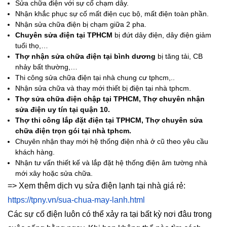
Sửa chữa điện với sự cố chạm dây.
Nhận khắc phục sự cố mất điện cục bộ, mất điện toàn phần.
Nhận sửa chữa điện bị chạm giữa 2 pha.
Chuyên sửa điện tại TPHCM
bị đứt dây điện, dây điện giảm
tuổi thọ,…
Thợ nhận sửa chữa điện tại bình dương
bị tăng tải, CB
nhảy bất thường,…
Thi công sửa chữa điện tại nhà chung cư tphcm,..
Nhận sửa chữa và thay mới thiết bị điện tại nhà tphcm.
Thợ sửa chữa điện chập tại TPHCM, Thợ chuyên nhận
sửa điện uy tín tại quận 10.
Thợ thi công lắp đặt điện tại TPHCM, Thợ chuyên sửa
chữa điện trọn gói tại nhà tphcm.
Chuyên nhận thay mới hệ thống điện nhà ở cũ theo yêu cầu
khách hàng.
Nhận tư vấn thiết kế và lắp đặt hệ thống điện âm tường nhà
mới xây hoặc sửa chữa.
=> Xem thêm dịch vụ sửa điện lạnh tại nhà giá rẻ:
https://tpny.vn/sua-chua-may-lanh.html
Các sự cố điện luôn có thể xảy ra tại bất kỳ nơi đâu trong