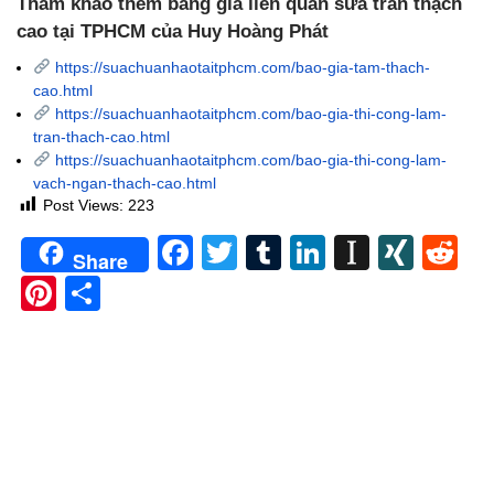
Tham khảo thêm bảng giá liên quan sửa trần thạch
cao tại TPHCM của Huy Hoàng Phát
https://suachuanhaotaitphcm.com/bao-gia-tam-thach-
cao.html
https://suachuanhaotaitphcm.com/bao-gia-thi-cong-lam-
tran-thach-cao.html
https://suachuanhaotaitphcm.com/bao-gia-thi-cong-lam-
vach-ngan-thach-cao.html
Post Views:
223
Facebook
Twitter
Tumblr
LinkedIn
Instapa
XIN
Re
Share
Pinterest
Share