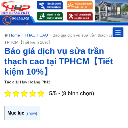
Toggle
Home
»
THẠCH CAO
»
Báo giá dịch vụ sửa trần thạch cao tại
TPHCM【Tiết kiệm 10%】
naviga
Báo giá dịch vụ sửa trần
thạch cao tại TPHCM【Tiết
kiệm 10%】
Tác giả: Huy Hoàng Phát
5/5 - (8 bình chọn)
Mục lục
[
show
]