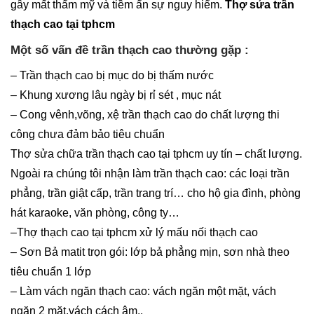
gây mất thẩm mỹ và tiềm ẩn sự nguy hiểm.
Thợ sửa trần
thạch cao tại tphcm
Một số vấn đề trần thạch cao thường gặp :
– Trần thạch cao bị mục do bị thấm nước
– Khung xương lâu ngày bị rỉ sét , mục nát
– Cong vênh,võng, xệ trần thạch cao do chất lượng thi
công chưa đảm bảo tiêu chuẩn
Thợ sửa chữa trần thạch cao tại tphcm uy tín – chất lượng.
Ngoài ra chúng tôi nhận làm trần thạch cao: các loại trần
phẳng, trần giật cấp, trần trang trí… cho hộ gia đình, phòng
hát karaoke, văn phòng, công ty…
–Thợ thạch cao tại tphcm xử lý mấu nối thạch cao
– Sơn Bả matit trọn gói: lớp bả phẳng mịn, sơn nhà theo
tiêu chuẩn 1 lớp
– Làm vách ngăn thạch cao: vách ngăn một mặt, vách
ngăn 2 mặt,vách cách âm..