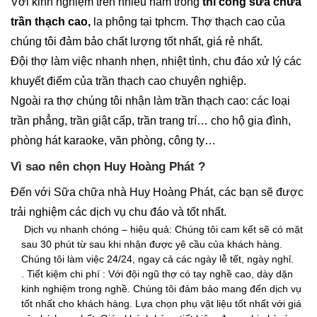
Với kinh nghiệm trên nhiều năm trong
thi công
sửa chữa
trần thạch cao,
la phông tại tphcm. Thợ thạch cao của
chúng tôi đảm bảo chất lượng tốt nhất, giá rẻ nhất.
Đội thợ làm việc nhanh nhẹn, nhiệt tình, chu đáo xử lý các
khuyết điểm của trần thạch cao chuyên nghiệp.
Ngoài ra thợ chúng tôi nhận làm trần thạch cao: các loại
trần phẳng, trần giật cấp, trần trang trí… cho hộ gia đình,
phòng hát karaoke, văn phòng, công ty…
Vì sao nên chọn Huy Hoàng Phát ?
Đến với Sữa chữa nhà Huy Hoàng Phát, các bạn sẽ được
trải nghiệm các dịch vụ chu đáo và tốt nhất.
Dịch vụ nhanh chóng – hiệu quả: Chúng tôi cam kết sẽ có mặt
sau 30 phút từ sau khi nhận được yê cầu của khách hàng.
Chúng tôi làm việc 24/24, ngay cả các ngày lễ tết, ngày nghỉ.
. Tiết kiệm chi phí : Với đội ngũ thợ có tay nghề cao, dày dặn
kinh nghiệm trong nghề. Chúng tôi đảm bảo mang đến dịch vụ
tốt nhất cho khách hàng. Lựa chọn phụ vật liệu tốt nhất với giá