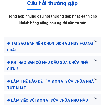
Câu hỏi thường gặp
Tổng hợp những câu hỏi thường gặp nhất dành cho
khách hàng cũng như người cần tư vấn
❖ TẠI SAO BẠN NÊN CHỌN DỊCH VỤ HUY HOÀNG
PHÁT
❖ KHI NÀO BẠN CÓ NHU CẦU SỬA CHỮA NHÀ
CỬA ?
❖ LÀM THẾ NÀO ĐỂ TÌM ĐƠN VỊ SỬA CHỮA NHÀ
TỐT NHẤT
❖ LÀM VIỆC VỚI ĐƠN VỊ SỬA CHỮA NHƯ NÀO