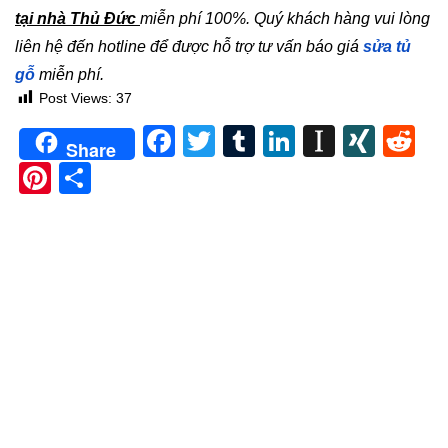
tại nhà Thủ Đức
miễn phí 100%. Quý khách hàng vui lòng
liên hệ đến hotline để được hỗ trợ tư vấn báo giá
sửa tủ
gỗ
miễn phí.
Post Views:
37
Facebook
Twitter
Tumblr
LinkedIn
Instapa
XIN
Re
Share
Pinterest
Share