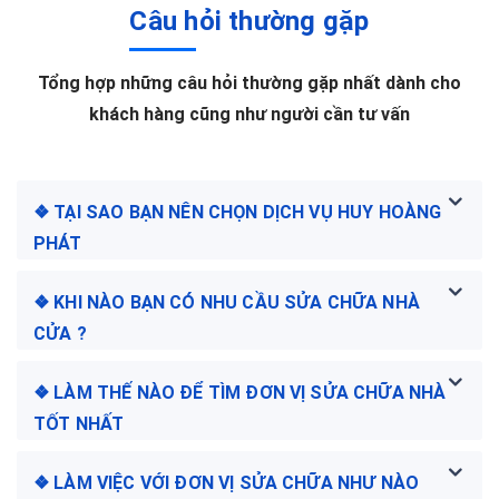
Câu hỏi thường gặp
Tổng hợp những câu hỏi thường gặp nhất dành cho
khách hàng cũng như người cần tư vấn
❖ TẠI SAO BẠN NÊN CHỌN DỊCH VỤ HUY HOÀNG
PHÁT
❖ KHI NÀO BẠN CÓ NHU CẦU SỬA CHỮA NHÀ
CỬA ?
❖ LÀM THẾ NÀO ĐỂ TÌM ĐƠN VỊ SỬA CHỮA NHÀ
TỐT NHẤT
❖ LÀM VIỆC VỚI ĐƠN VỊ SỬA CHỮA NHƯ NÀO