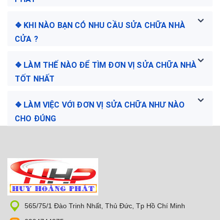
❖ KHI NÀO BẠN CÓ NHU CẦU SỬA CHỮA NHÀ
CỬA ?
❖ LÀM THẾ NÀO ĐỂ TÌM ĐƠN VỊ SỬA CHỮA NHÀ
TỐT NHẤT
❖ LÀM VIỆC VỚI ĐƠN VỊ SỬA CHỮA NHƯ NÀO
CHO ĐÚNG
565/75/1 Đào Trinh Nhất, Thủ Đức, Tp Hồ Chí Minh