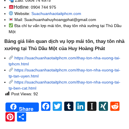
Zalo: 0904 74 4975
Hotline
: 0904 744 975
Website:
Suachuanhaotaitphcm.com
Mail: Suachuanhahuyhoangphat@gmail.com
Địa chỉ tư vấn
lợp mái tôn, thay tôn nhà xưởng tại Thủ Dầu
Một
Bảng giá liên quan dịch vụ lợp mái tôn, thay tôn nhà
xưởng tại Thủ Dầu Một của Huy Hoàng Phát
https://suachuanhaotaitphcm.com/thay-ton-nha-xuong-tai-
tphcm.html
https://suachuanhaotaitphcm.com/thay-ton-nha-xuong-tai-
tp-tan-uyen.html
https://suachuanhaotaitphcm.com/thay-ton-nha-xuong-tai-
tp-ben-cat.html
Post Views:
92
Facebook
Twitter
Tumblr
LinkedIn
Instapa
XIN
Re
Share
Pinterest
Share