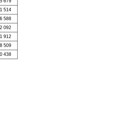
5 679
1 514
6 588
2 092
1 912
8 509
0 438