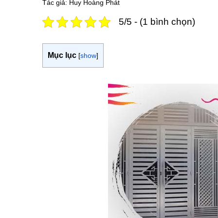
Tác giả: Huy Hoàng Phát
5/5 - (1 bình chọn)
Mục lục
[
show
]