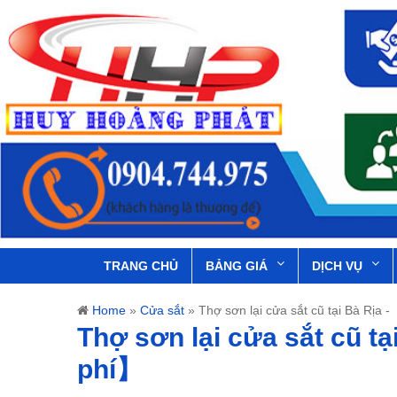
TRANG CHỦ
BẢNG GIÁ
DỊCH VỤ
Home
»
Cửa sắt
»
Thợ sơn lại cửa sắt cũ tại Bà Rịa
Thợ sơn lại cửa sắt cũ t
phí】