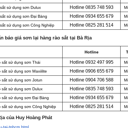
Hotline 0
835 748 593
 sắt sử dụng sơn Dulux
Mi
Hotline 0
934 655 679
 sắt sử dụng sơn Đại Bàng
Mi
Hotline 0
825 281 514
p sắt sử dụng sơn Công Nghiệp
Mi
 báo giá sơn lại hàng rào sắt tại Bà Rịa
Hotline
Hotline 0
932 497 995
o sắt sử dụng sơn Thái
Mi
Hotline 0
906 655 679
 sắt sử dụng sơn Maxiilite
Mi
Hotline 0
904 706 588
o sắt sử dụng sơn Jotun
Mi
Hotline 0
835 748 593
o sắt sử dụng sơn Dulux
Mi
Hotline 0
934 655 679
o sắt sử dụng sơn Đại Bàng
Mi
Hotline 0
825 281 514
ào sắt sử dụng sơn Công Nghiệp
Mi
 Rịa của Huy Hoàng Phát
u-tai-tphcm.html