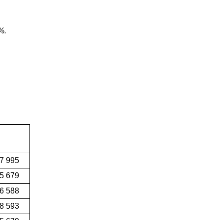
%.
97 995
55 679
6 588
8 593