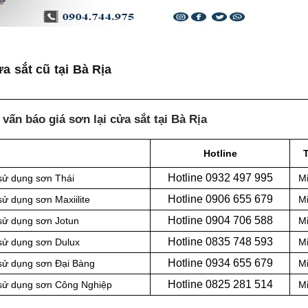
a sắt cũ tại Bà Rịa
vấn báo giá sơn lại cửa sắt tại Bà Rịa
Hotline
Hotline 0
932 497 995
 sử dụng sơn Thái
Mi
Hotline 0
906 655 679
sử dụng sơn Maxiilite
Mi
Hotline 0
904 706 588
 sử dụng sơn Jotun
Mi
Hotline 0
835 748 593
 sử dụng sơn Dulux
Mi
Hotline 0
934 655 679
 sử dụng sơn Đại Bàng
Mi
Hotline 0
825 281 514
t sử dụng sơn Công Nghiệp
Mi