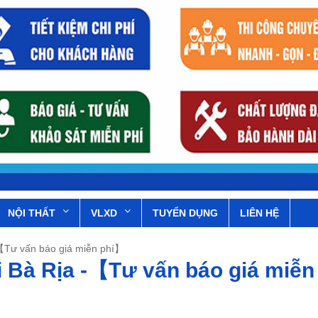
NỘI THẤT
VLXD
TUYỂN DỤNG
LIÊN HỆ
 -【Tư vấn báo giá miễn phí】
ại Bà Rịa -【Tư vấn báo giá miễn