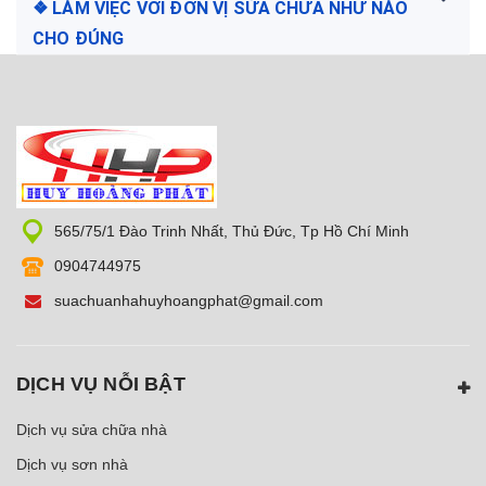
❖ LÀM VIỆC VỚI ĐƠN VỊ SỬA CHỮA NHƯ NÀO
CHO ĐÚNG
565/75/1 Đào Trinh Nhất, Thủ Đức, Tp Hồ Chí Minh
0904744975
suachuanhahuyhoangphat@gmail.com
DỊCH VỤ NỖI BẬT
Dịch vụ sửa chữa nhà
Dịch vụ sơn nhà