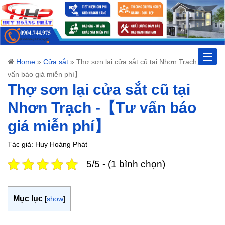
Toggle
Home
»
Cửa sắt
»
Thợ sơn lại cửa sắt cũ tại Nhơn Trạch -【Tư
vấn báo giá miễn phí】
naviga
Thợ sơn lại cửa sắt cũ tại
Nhơn Trạch -【Tư vấn báo
giá miễn phí】
Tác giả: Huy Hoàng Phát
5/5 - (1 bình chọn)
Mục lục
[
show
]