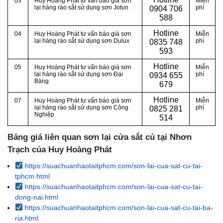
03
Huy Hoàng Phát tư vấn báo giá sơn
Miễn
lại hàng rào sắt sử dụng sơn Jotun
phí
0
904 706
588
Hotline
04
Huy Hoàng Phát tư vấn báo giá sơn
Miễn
lại hàng rào sắt sử dụng sơn Dulux
phí
0
835 748
593
Hotline
05
Huy Hoàng Phát tư vấn báo giá sơn
Miễn
lại hàng rào sắt sử dụng sơn Đại
phí
0
934 655
Bàng
679
Hotline
07
Huy Hoàng Phát tư vấn báo giá sơn
Miễn
lại hàng rào sắt sử dụng sơn Công
phí
0
825 281
Nghiệp
514
Bảng giá liên quan sơn lại cửa sắt củ tại Nhơn
Trạch của Huy Hoàng Phát
https://suachuanhaotaitphcm.com/son-lai-cua-sat-cu-tai-
tphcm.html
https://suachuanhaotaitphcm.com/son-lai-cua-sat-cu-tai-
dong-nai.html
https://suachuanhaotaitphcm.com/son-lai-cua-sat-cu-tai-ba-
ria.html