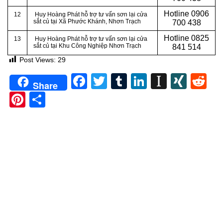
Hotline
0906
12
Huy Hoàng Phát hỗ trợ tư vấn sơn lại cửa
sắt củ tại Xã Phước Khánh, Nhơn Trạch
700 438
Hotline
0825
13
Huy Hoàng Phát hỗ trợ tư vấn sơn lại cửa
sắt củ tại Khu Công Nghiệp Nhơn Trạch
841 514
Post Views:
29
Facebook
Twitter
Tumblr
LinkedIn
Instapa
XIN
Re
Share
Pinterest
Share