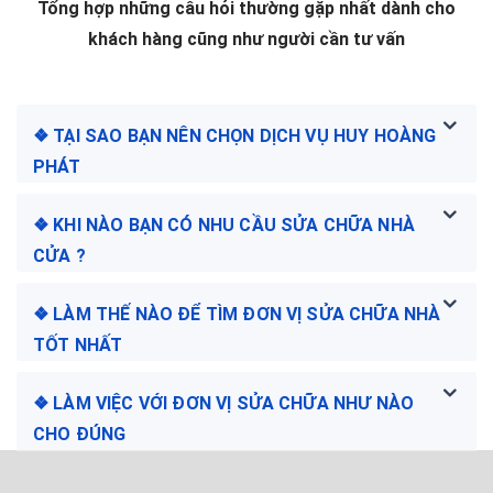
Tổng hợp những câu hỏi thường gặp nhất dành cho
khách hàng cũng như người cần tư vấn
❖ TẠI SAO BẠN NÊN CHỌN DỊCH VỤ HUY HOÀNG
PHÁT
❖ KHI NÀO BẠN CÓ NHU CẦU SỬA CHỮA NHÀ
CỬA ?
❖ LÀM THẾ NÀO ĐỂ TÌM ĐƠN VỊ SỬA CHỮA NHÀ
TỐT NHẤT
❖ LÀM VIỆC VỚI ĐƠN VỊ SỬA CHỮA NHƯ NÀO
CHO ĐÚNG