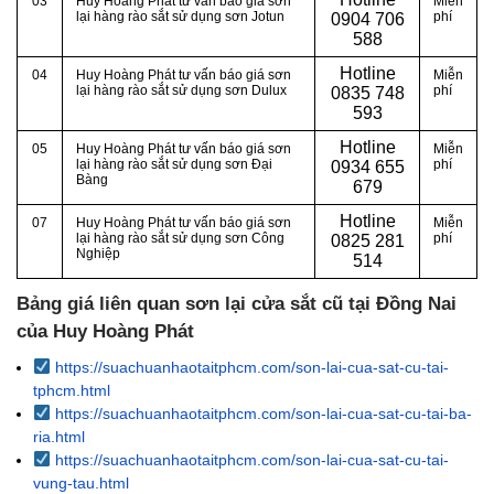
03
Huy Hoàng Phát tư vấn báo giá sơn
Miễn
lại hàng rào sắt sử dụng sơn Jotun
phí
0
904 706
588
Hotline
04
Huy Hoàng Phát tư vấn báo giá sơn
Miễn
lại hàng rào sắt sử dụng sơn Dulux
phí
0
835 748
593
Hotline
05
Huy Hoàng Phát tư vấn báo giá sơn
Miễn
lại hàng rào sắt sử dụng sơn Đại
phí
0
934 655
Bàng
679
Hotline
07
Huy Hoàng Phát tư vấn báo giá sơn
Miễn
lại hàng rào sắt sử dụng sơn Công
phí
0
825 281
Nghiệp
514
Bảng giá liên quan sơn lại cửa sắt cũ tại Đồng Nai
của Huy Hoàng Phát
https://suachuanhaotaitphcm.com/son-lai-cua-sat-cu-tai-
tphcm.html
https://suachuanhaotaitphcm.com/son-lai-cua-sat-cu-tai-ba-
ria.html
https://suachuanhaotaitphcm.com/son-lai-cua-sat-cu-tai-
vung-tau.html