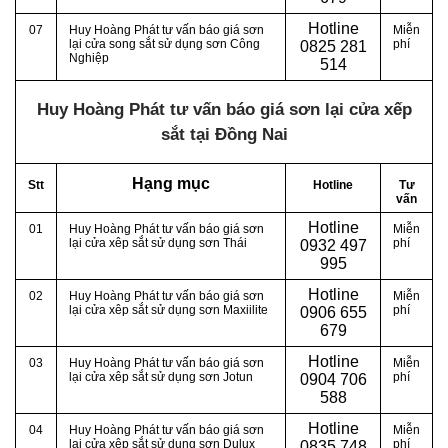
Hotline
07
Huy Hoàng Phát tư vấn báo giá sơn
Miễn
lại cửa song sắt sử dụng sơn Công
phí
0
825 281
Nghiệp
514
Huy Hoàng Phát tư vấn báo giá sơn lại cửa xếp
sắt tại Đồng Nai
Hạng mục
Stt
Hotline
Tư
vấn
Hotline
01
Huy Hoàng Phát tư vấn báo giá sơn
Miễn
lại cửa xêp sắt sử dụng sơn Thái
phí
0
932 497
995
Hotline
02
Huy Hoàng Phát tư vấn báo giá sơn
Miễn
lại cửa xêp sắt sử dụng sơn Maxiilite
phí
0
906 655
679
Hotline
03
Huy Hoàng Phát tư vấn báo giá sơn
Miễn
lại cửa xêp sắt sử dụng sơn Jotun
phí
0
904 706
588
Hotline
04
Huy Hoàng Phát tư vấn báo giá sơn
Miễn
lại cửa xêp sắt sử dụng sơn Dulux
phí
0
835 748