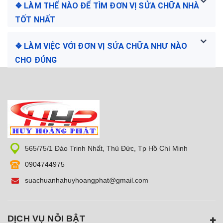
❖ LÀM THẾ NÀO ĐỂ TÌM ĐƠN VỊ SỬA CHỮA NHÀ
TỐT NHẤT
❖ LÀM VIỆC VỚI ĐƠN VỊ SỬA CHỮA NHƯ NÀO
CHO ĐÚNG
565/75/1 Đào Trinh Nhất, Thủ Đức, Tp Hồ Chí Minh
0904744975
suachuanhahuyhoangphat@gmail.com
DỊCH VỤ NỖI BẬT