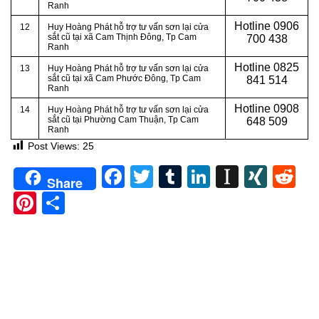
Ranh
Hotline
0906
12
Huy Hoàng Phát hỗ trợ tư vấn sơn lại cửa
sắt cũ tại xã Cam Thịnh Đông, Tp Cam
700 438
Ranh
Hotline
0825
13
Huy Hoàng Phát hỗ trợ tư vấn sơn lại cửa
sắt cũ tại xã Cam Phước Đông, Tp Cam
841 514
Ranh
Hotline 0908
14
Huy Hoàng Phát hỗ trợ tư vấn sơn lại cửa
sắt cũ tại Phường Cam Thuận, Tp Cam
648 509
Ranh
Post Views:
25
Facebook
Twitter
Tumblr
LinkedIn
Instapa
XIN
Re
Share
Pinterest
Share