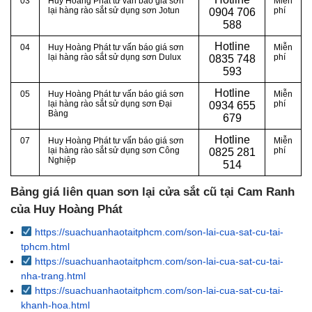
03
Huy Hoàng Phát tư vấn báo giá sơn
Miễn
lại hàng rào sắt sử dụng sơn Jotun
phí
0
904 706
588
Hotline
04
Huy Hoàng Phát tư vấn báo giá sơn
Miễn
lại hàng rào sắt sử dụng sơn Dulux
phí
0
835 748
593
Hotline
05
Huy Hoàng Phát tư vấn báo giá sơn
Miễn
lại hàng rào sắt sử dụng sơn Đại
phí
0
934 655
Bàng
679
Hotline
07
Huy Hoàng Phát tư vấn báo giá sơn
Miễn
lại hàng rào sắt sử dụng sơn Công
phí
0
825 281
Nghiệp
514
Bảng giá liên quan sơn lại cửa sắt cũ tại Cam Ranh
của Huy Hoàng Phát
https://suachuanhaotaitphcm.com/son-lai-cua-sat-cu-tai-
tphcm.html
https://suachuanhaotaitphcm.com/son-lai-cua-sat-cu-tai-
nha-trang.html
https://suachuanhaotaitphcm.com/son-lai-cua-sat-cu-tai-
khanh-hoa.html