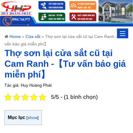
Toggle
Home
»
Cửa sắt
»
Thợ sơn lại cửa sắt cũ tại Cam Ranh -【Tư
vấn báo giá miễn phí】
naviga
Thợ sơn lại cửa sắt cũ tại
Cam Ranh -【Tư vấn báo giá
miễn phí】
Tác giả: Huy Hoàng Phát
5/5 - (1 bình chọn)
Mục lục
[
show
]