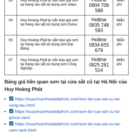
03
Huy Hoàng Phát tư vấn báo giá sơn
Miễn
lại hàng rào sắt sử dụng sơn Jotun
phí
0
904 706
588
Hotline
04
Huy Hoàng Phát tư vấn báo giá sơn
Miễn
lại hàng rào sắt sử dụng sơn Dulux
phí
0
835 748
593
Hotline
05
Huy Hoàng Phát tư vấn báo giá sơn
Miễn
lại hàng rào sắt sử dụng sơn Đại
phí
0
934 655
Bàng
679
Hotline
07
Huy Hoàng Phát tư vấn báo giá sơn
Miễn
lại hàng rào sắt sử dụng sơn Công
phí
0
825 281
Nghiệp
514
Bảng giá liên quan sơn lại cửa sắt cũ tại Hà Nội của
Huy Hoàng Phát
https://suachuanhaotaitphcm.com/son-lai-cua-sat-cu-tai-
vung-tau.html
https://suachuanhaotaitphcm.com/son-lai-cua-sat-cu-tai-
tphcm.html
https://suachuanhaotaitphcm.com/son-lai-cua-sat-cu-tai-
cam-ranh.html