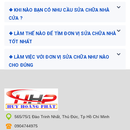
❖ KHI NÀO BẠN CÓ NHU CẦU SỬA CHỮA NHÀ
CỬA ?
❖ LÀM THẾ NÀO ĐỂ TÌM ĐƠN VỊ SỬA CHỮA NHÀ
TỐT NHẤT
❖ LÀM VIỆC VỚI ĐƠN VỊ SỬA CHỮA NHƯ NÀO
CHO ĐÚNG
565/75/1 Đào Trinh Nhất, Thủ Đức, Tp Hồ Chí Minh
0904744975