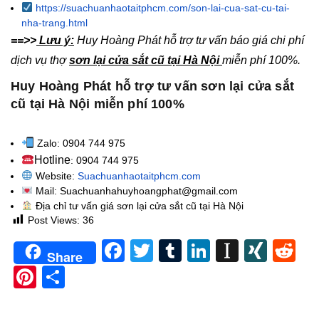
https://suachuanhaotaitphcm.com/son-lai-cua-sat-cu-tai-
nha-trang.html
==>>
Lưu ý:
Huy Hoàng Phát hỗ trợ tư vấn báo giá chi phí
dịch vụ thợ
sơn lại cửa sắt cũ tại Hà Nội
miễn phí 100%.
Huy Hoàng Phát hỗ trợ tư vấn sơn lại cửa sắt
cũ tại Hà Nội miễn phí 100%
Zalo: 0904 744 975
Hotline
: 0904 744 975
Website:
Suachuanhaotaitphcm.com
Mail: Suachuanhahuyhoangphat@gmail.com
Địa chỉ tư vấn giá sơn lại cửa sắt cũ tại Hà Nội
Post Views:
36
Facebook
Twitter
Tumblr
LinkedIn
Instapa
XIN
Re
Share
Pinterest
Share