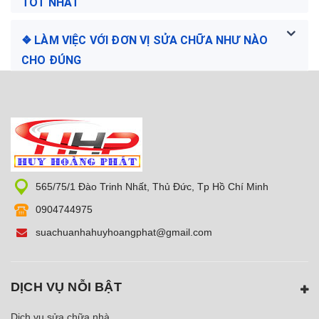
TỐT NHẤT
❖ LÀM VIỆC VỚI ĐƠN VỊ SỬA CHỮA NHƯ NÀO
CHO ĐÚNG
565/75/1 Đào Trinh Nhất, Thủ Đức, Tp Hồ Chí Minh
0904744975
suachuanhahuyhoangphat@gmail.com
DỊCH VỤ NỖI BẬT
Dịch vụ sửa chữa nhà