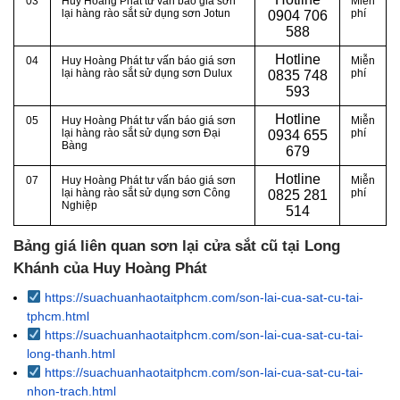
03
Huy Hoàng Phát tư vấn báo giá sơn
Miễn
lại hàng rào sắt sử dụng sơn Jotun
phí
0
904 706
588
Hotline
04
Huy Hoàng Phát tư vấn báo giá sơn
Miễn
lại hàng rào sắt sử dụng sơn Dulux
phí
0
835 748
593
Hotline
05
Huy Hoàng Phát tư vấn báo giá sơn
Miễn
lại hàng rào sắt sử dụng sơn Đại
phí
0
934 655
Bàng
679
Hotline
07
Huy Hoàng Phát tư vấn báo giá sơn
Miễn
lại hàng rào sắt sử dụng sơn Công
phí
0
825 281
Nghiệp
514
Bảng giá liên quan sơn lại cửa sắt cũ tại Long
Khánh của Huy Hoàng Phát
https://suachuanhaotaitphcm.com/son-lai-cua-sat-cu-tai-
tphcm.html
https://suachuanhaotaitphcm.com/son-lai-cua-sat-cu-tai-
long-thanh.html
https://suachuanhaotaitphcm.com/son-lai-cua-sat-cu-tai-
nhon-trach.html