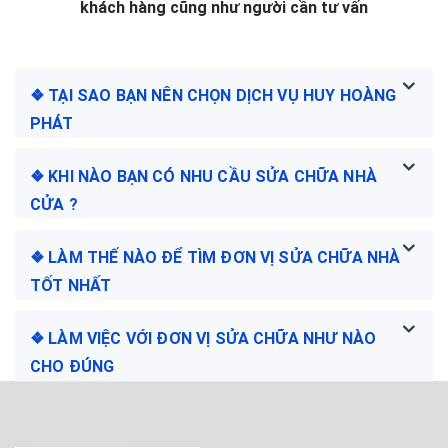
khách hàng cũng như người cần tư vấn
❖ TẠI SAO BẠN NÊN CHỌN DỊCH VỤ HUY HOÀNG
PHÁT
❖ KHI NÀO BẠN CÓ NHU CẦU SỬA CHỮA NHÀ
CỬA ?
❖ LÀM THẾ NÀO ĐỂ TÌM ĐƠN VỊ SỬA CHỮA NHÀ
TỐT NHẤT
❖ LÀM VIỆC VỚI ĐƠN VỊ SỬA CHỮA NHƯ NÀO
CHO ĐÚNG