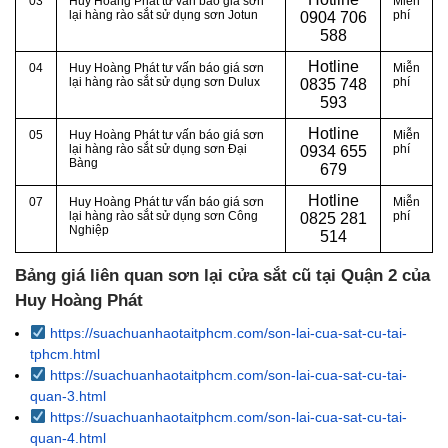
03
Huy Hoàng Phát tư vấn báo giá sơn
Miễn
lại hàng rào sắt sử dụng sơn Jotun
phí
0
904 706
588
Hotline
04
Huy Hoàng Phát tư vấn báo giá sơn
Miễn
lại hàng rào sắt sử dụng sơn Dulux
phí
0
835 748
593
Hotline
05
Huy Hoàng Phát tư vấn báo giá sơn
Miễn
lại hàng rào sắt sử dụng sơn Đại
phí
0
934 655
Bàng
679
Hotline
07
Huy Hoàng Phát tư vấn báo giá sơn
Miễn
lại hàng rào sắt sử dụng sơn Công
phí
0
825 281
Nghiệp
514
Bảng giá liên quan sơn lại cửa sắt cũ tại Quận 2 của
Huy Hoàng Phát
https://suachuanhaotaitphcm.com/son-lai-cua-sat-cu-tai-
tphcm.html
https://suachuanhaotaitphcm.com/son-lai-cua-sat-cu-tai-
quan-3.html
https://suachuanhaotaitphcm.com/son-lai-cua-sat-cu-tai-
quan-4.html