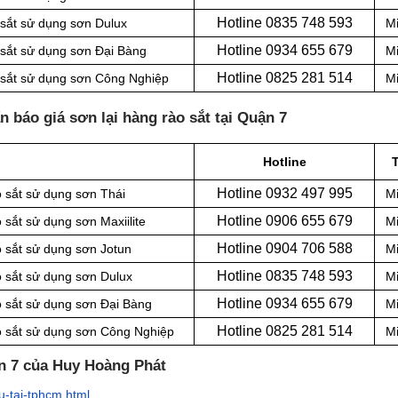
Hotline 0
835 748 593
 sắt sử dụng sơn Dulux
Mi
Hotline 0
934 655 679
 sắt sử dụng sơn Đại Bàng
Mi
Hotline 0
825 281 514
p sắt sử dụng sơn Công Nghiệp
Mi
 báo giá sơn lại hàng rào sắt tại Quận 7
Hotline
Hotline 0
932 497 995
o sắt sử dụng sơn Thái
Mi
Hotline 0
906 655 679
 sắt sử dụng sơn Maxiilite
Mi
Hotline 0
904 706 588
o sắt sử dụng sơn Jotun
Mi
Hotline 0
835 748 593
o sắt sử dụng sơn Dulux
Mi
Hotline 0
934 655 679
o sắt sử dụng sơn Đại Bàng
Mi
Hotline 0
825 281 514
ào sắt sử dụng sơn Công Nghiệp
Mi
ận 7 của Huy Hoàng Phát
u-tai-tphcm.html