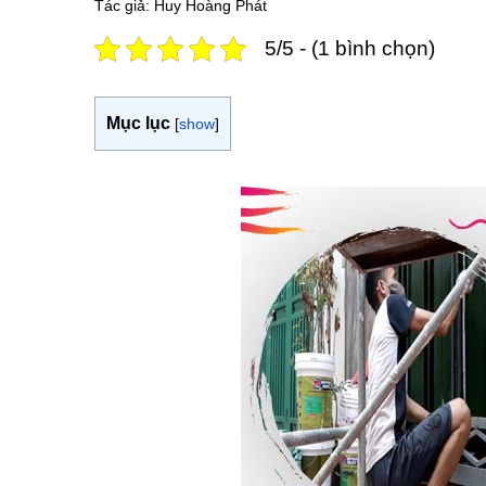
Tác giả: Huy Hoàng Phát
5/5 - (1 bình chọn)
Mục lục
[
show
]