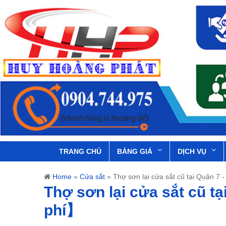
TRANG CHỦ
BẢNG GIÁ
DỊCH VỤ
Home
»
Cửa sắt
»
Thợ sơn lại cửa sắt cũ tại Quận 7
Thợ sơn lại cửa sắt cũ t
phí】