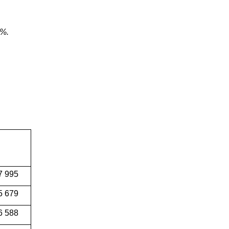
0%.
7 995
5 679
6 588