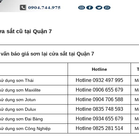
a sắt cũ tại Quận 7
vấn báo giá sơn lại cửa sắt tại Quận 7
Hotline
Hotline 0
932 497 995
 sử dụng sơn Thái
Mi
Hotline 0
906 655 679
sử dụng sơn Maxiilite
Mi
Hotline 0
904 706 588
 sử dụng sơn Jotun
Mi
Hotline 0
835 748 593
 sử dụng sơn Dulux
Mi
Hotline 0
934 655 679
 sử dụng sơn Đại Bàng
Mi
Hotline 0
825 281 514
t sử dụng sơn Công Nghiệp
Mi