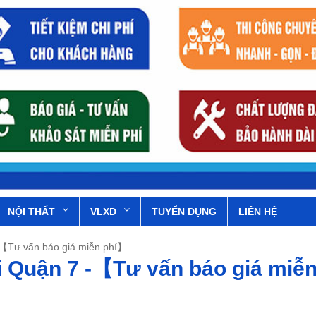
NỘI THẤT
VLXD
TUYỂN DỤNG
LIÊN HỆ
 -【Tư vấn báo giá miễn phí】
ại Quận 7 -【Tư vấn báo giá miễ