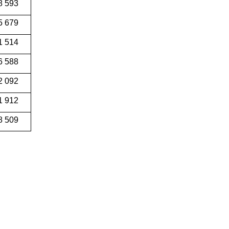
8 593
5 679
1 514
6 588
2 092
1 912
8 509